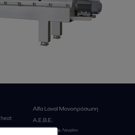
Alfa Laval Μονοπρόσωπη
 heat
Α.Ε.Β.Ε.
20ο χλμ. Λεωφ. Λαυρίου