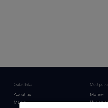
Quick links
Most popul
About us
Marine
Media
Hygienic