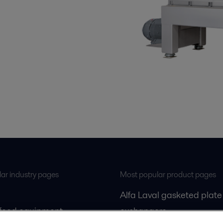
ar industry pages
Most popular product pages
Alfa Laval gasketed plate
 food equipment
exchangers