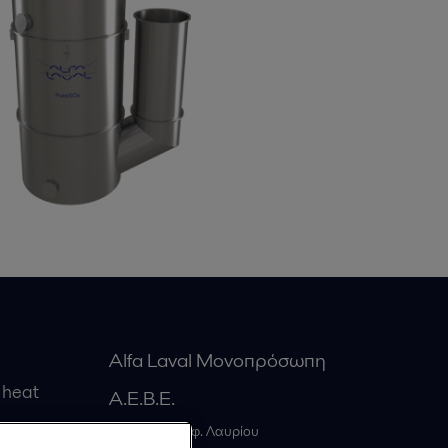
Alfa Laval Μονοπρόσωπη
 heat
Α.Ε.Β.Ε.
20ο χλμ. Λεωφ. Λαυρίου