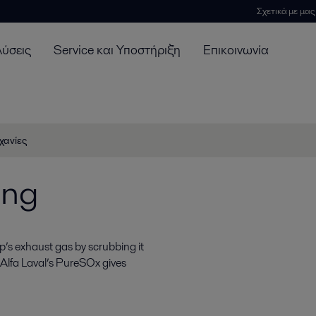
Σχετικά με μας
λύσεις
Service και Υποστήριξη
Επικοινωνία
χανίες
ing
p’s exhaust gas by scrubbing it
 Alfa Laval’s PureSOx gives