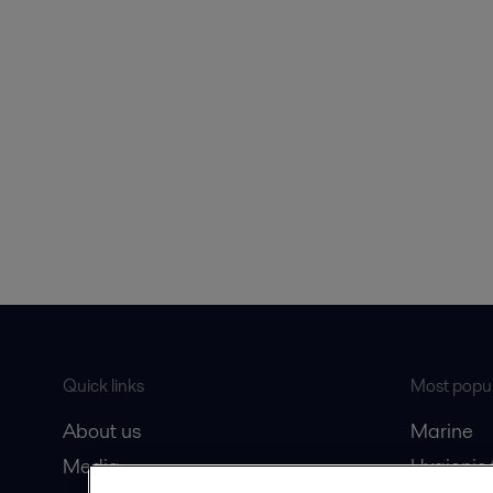
Quick links
Most popul
About us
Marine
Media
Hygienic