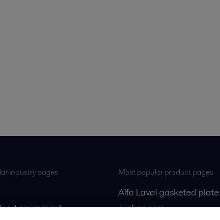
ar industry pages
Most popular product pages
Alfa Laval gasketed plate
 food equipment
exchangers