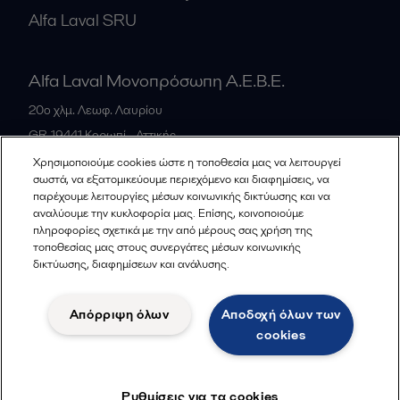
Alfa Laval SRU
Alfa Laval Μονοπρόσωπη Α.Ε.Β.Ε.
20ο χλμ. Λεωφ. Λαυρίου
GR-19441
Κορωπί - Αττικής
Greece
Χρησιμοποιούμε cookies ώστε η τοποθεσία μας να λειτουργεί
σωστά, να εξατομικεύουμε περιεχόμενο και διαφημίσεις, να
+30 210 66 83 500
παρέχουμε λειτουργίες μέσων κοινωνικής δικτύωσης και να
αναλύουμε την κυκλοφορία μας. Επίσης, κοινοποιούμε
πληροφορίες σχετικά με την από μέρους σας χρήση της
Όλα τα γραφεία
τοποθεσίας μας στους συνεργάτες μέσων κοινωνικής
δικτύωσης, διαφημίσεων και ανάλυσης.
Απόρριψη όλων
Αποδοχή όλων των
Privacy Policy
Cookies policy
Legal terms and conditions
cookies
Ακολουθείστε
Ρυθμίσεις για τα cookies
© 2015-2026, ALFA LAVAL