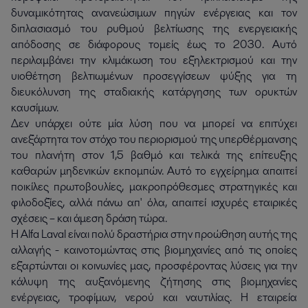
δυναμικότητας ανανεώσιμων πηγών ενέργειας και τον
διπλασιασμό του ρυθμού βελτίωσης της ενεργειακής
απόδοσης σε διάφορους τομείς έως το 2030. Αυτό
περιλαμβάνει την κλιμάκωση του εξηλεκτρισμού και την
υιοθέτηση βελτιωμένων προσεγγίσεων ψύξης για τη
διευκόλυνση της σταδιακής κατάργησης των ορυκτών
καυσίμων.
Δεν υπάρχει ούτε μία λύση που να μπορεί να επιτύχει
ανεξάρτητα τον στόχο του περιορισμού της υπερθέρμανσης
του πλανήτη στον 1,5 βαθμό και τελικά της επίτευξης
καθαρών μηδενικών εκπομπών. Αυτό το εγχείρημα απαιτεί
ποικίλες πρωτοβουλίες, μακροπρόθεσμες στρατηγικές και
φιλοδοξίες, αλλά πάνω απ' όλα, απαιτεί ισχυρές εταιρικές
σχέσεις – και άμεση δράση τώρα.
Η Alfa Laval είναι πολύ δραστήρια στην προώθηση αυτής της
αλλαγής - καινοτομώντας στις βιομηχανίες από τις οποίες
εξαρτώνται οι κοινωνίες μας, προσφέροντας λύσεις για την
κάλυψη της αυξανόμενης ζήτησης στις βιομηχανίες
ενέργειας, τροφίμων, νερού και ναυτιλίας. Η εταιρεία