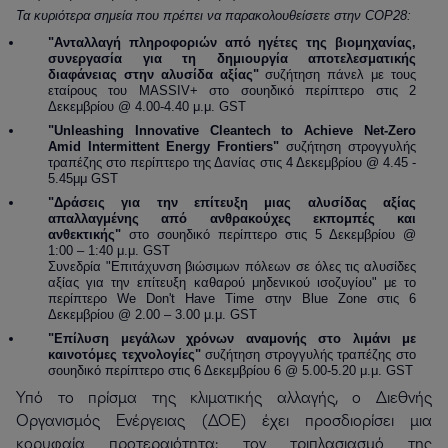
Τα κυριότερα σημεία που πρέπει να παρακολουθείσετε στην COP28:
"Ανταλλαγή πληροφοριών από ηγέτες της βιομηχανίας,
συνεργασία για τη δημιουργία αποτελεσματικής
διαφάνειας στην αλυσίδα αξίας"
συζήτηση πάνελ με τους
εταίρους του MASSIV+ στο σουηδικό περίπτερο στις 2
Δεκεμβρίου @ 4.00-4.40 μ.μ. GST
"Unleashing Innovative Cleantech to Achieve Net-Zero
Amid Intermittent Energy Frontiers"
συζήτηση στρογγυλής
τραπέζης στο περίπτερο της Δανίας στις 4 Δεκεμβρίου @ 4.45 -
5.45μμ GST
"Δράσεις για την επίτευξη μιας αλυσίδας αξίας
απαλλαγμένης από ανθρακούχες εκπομπές και
ανθεκτικής"
στο σουηδικό περίπτερο στις 5 Δεκεμβρίου @
1:00 – 1:40 μ.μ. GST
Συνεδρία "Επιτάχυνση βιώσιμων πόλεων σε όλες τις αλυσίδες
αξίας για την επίτευξη καθαρού μηδενικού ισοζυγίου" με το
περίπτερο We Don't Have Time στην Blue Zone στις 6
Δεκεμβρίου @ 2.00 – 3.00 μ.μ. GST
"Επίλυση μεγάλων χρόνων αναμονής στο λιμάνι με
καινοτόμες τεχνολογίες"
συζήτηση στρογγυλής τραπέζης στο
σουηδικό περίπτερο στις 6 Δεκεμβρίου 6 @ 5.00-5.20 μ.μ. GST
Υπό το πρίσμα της κλιματικής αλλαγής, ο Διεθνής
Οργανισμός Ενέργειας (ΔΟΕ) έχει προσδιορίσει μια
κορυφαία προτεραιότητα: τον τριπλασιασμό της