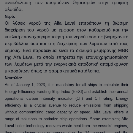
ανακύκλωση των κρυμμένων θησαυρών στην τροφική
αλυσίδα.
Νερό:
Οι λύσεις νερού της Alfa Laval επιτρέπουν τη βιώσιμη
διαχείριση του νερού με έμφαση στον καθαρισμό και την
κυκλική επαναχρησιμοποίηση του νερού τόσο σε βιομηχανικό
περιβάλλον όσο και στη διαχείριση των λυμάτων από τους
δήμους. Ένα παράδειγμα είναι το διάλυμα μεμβράνης MBR
της Alfa Laval, το οποίο επιτρέπει την επαναχρησιμοποίηση
των λυμάτων μετά την ενεργειακά αποδοτική απομάκρυνση
μικρορύπων όπως τα φαρμακευτικά κατάλοιπα.
Ναυτιλία:
As of January 1, 2023, it is mandatory for all ships to calculate their
Energy Efficiency Existing Ship Index (EEXI) and establish their annual
operational carbon intensity indicator (CII) and CII rating. Energy
efficiency is a crucial avenue to reduce emissions from shipping
without compromising cargo capacity or speed. Alfa Laval offers a
range of solutions to optimize ship operations. Some examples; Alfa
Laval boiler technology recovers waste heat from the vessels’ engines,
thereby reducing energy consumption by 14 percent – and the