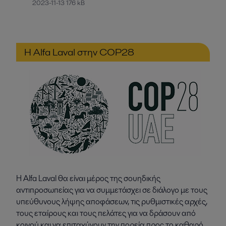
2023-11-13 176 kB
Η Alfa Laval στην COP28
Η Alfa Laval θα είναι μέρος της σουηδικής
αντιπροσωπείας για να συμμετάσχει σε διάλογο με τους
υπεύθυνους λήψης αποφάσεων, τις ρυθμιστικές αρχές,
τους εταίρους και τους πελάτες για να δράσουν από
κοινού και να επιταχύνουν την πορεία προς το καθαρό