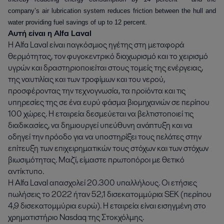
company’s air lubrication system reduces friction between the hull and
water providing fuel savings of up to 12 percent.
Αυτή είναι η Alfa Laval
Η Alfa Laval είναι παγκόσμιος ηγέτης στη μεταφορά
θερμότητας, τον φυγοκεντρικό διαχωρισμό και το χειρισμό
υγρών και δραστηριοποιείται στους τομείς της ενέργειας,
της ναυτιλίας και των τροφίμων και του νερού,
προσφέροντας την τεχνογνωσία, τα προϊόντα και τις
υπηρεσίες της σε ένα ευρύ φάσμα βιομηχανιών σε περίπου
100 χώρες. Η εταιρεία δεσμεύεται να βελτιστοποιεί τις
διαδικασίες, να δημιουργεί υπεύθυνη ανάπτυξη και να
οδηγεί την πρόοδο για να υποστηρίξει τους πελάτες στην
επίτευξη των επιχειρηματικών τους στόχων και των στόχων
βιωσιμότητας. Μαζί, είμαστε πρωτοπόροι με θετικό
αντίκτυπο.
Η Alfa Laval απασχολεί 20.300 υπαλλήλους. Οι ετήσιες
πωλήσεις το 2022 ήταν 52,1 δισεκατομμύρια SEK (περίπου
4,9 δισεκατομμύρια ευρώ). Η εταιρεία είναι εισηγμένη στο
χρηματιστήριο Nasdaq της Στοκχόλμης.