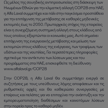
Ως μέλος της σουηδικής αντιπροσωπείας στη διάσκεψη των 
Ηνωμένων Εθνών για την κλιματική αλλαγή COP28 στα ΗΑΕ, 
η Alfa Laval συμμετέχει και πάλι στην παγκόσμια προσπάθεια 
για την επιτάχυνση της μετάβασης σε καθαρές μηδενικές 
εκπομπές έως το 2050. Πρωταρχικός στόχος της εταιρείας 
είναι η συνεχιζόμενη συστημική αλλαγή στους κλάδους από 
τους οποίους εξαρτώνται οι κοινωνίες μας. Αυτό σημαίνει 
επιτάχυνση της ενεργειακής μετάβασης και μείωση των 
εκπομπών στους κλάδους της ενέργειας, των τροφίμων, των 
υδάτων και της ναυτιλίας. Για περισσότερες πληροφορίες 
σχετικά με τον αντίκτυπο των λύσεων μας και του 
προγράμματος στα ΗΑΕ, επισκεφθείτε τη διεύθυνση: 
www.alfalaval.gr/COP28
Στην COP28, η Alfa Laval θα συμμετάσχει ενεργά σε
συζητήσεις με τους υπεύθυνους λήψης αποφάσεων και τις
ρυθμιστικές αρχές και θα καθιερώσει συνεργασίες με
εταίρους και πελάτες για να επιταχύνει την ανάπτυξη και την
εμπορευματοποίηση διαθέσιμων και καινοτόμων λύσεων
στην πορεία προς το καθαρό μηδέν.