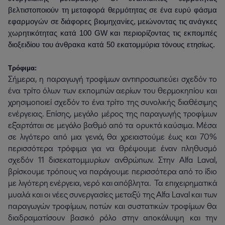
βελτιστοποιούν τη μεταφορά θερμότητας σε ένα ευρύ φάσμα
εφαρμογών σε διάφορες βιομηχανίες, μειώνοντας τις ανάγκες
χωρητικότητας κατά 100 GW και περιορίζοντας τις εκπομπές
διοξειδίου του άνθρακα κατά 50 εκατομμύρια τόνους ετησίως.
Τρόφιμα:
Σήμερα, η παραγωγή τροφίμων αντιπροσωπεύει σχεδόν το
ένα τρίτο όλων των εκπομπών αερίων του θερμοκηπίου και
χρησιμοποιεί σχεδόν το ένα τρίτο της συνολικής διαθέσιμης
ενέργειας. Επίσης, μεγάλο μέρος της παραγωγής τροφίμων
εξαρτάται σε μεγάλο βαθμό από τα ορυκτά καύσιμα. Μέσα
σε λιγότερο από μια γενιά, θα χρειαστούμε έως και 70%
περισσότερα τρόφιμα για να θρέψουμε έναν πληθυσμό
σχεδόν 11 δισεκατομμυρίων ανθρώπων. Στην Alfa Laval,
βρίσκουμε τρόπους να παράγουμε περισσότερα από το ίδιο
με λιγότερη ενέργεια, νερό και απόβλητα. Τα επιχειρηματικά
μυαλά και οι νέες συνεργασίες μεταξύ της Alfa Laval και των
παραγωγών τροφίμων, ποτών και συστατικών τροφίμων θα
διαδραματίσουν βασικό ρόλο στην αποκάλυψη και την