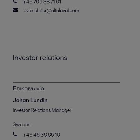
+46 709 38 71 01
eva.schiller@alfalaval.com
Investor relations
Επικοινωνία
Johan Lundin
Investor Relations Manager
Sweden
+46 46 36 65 10