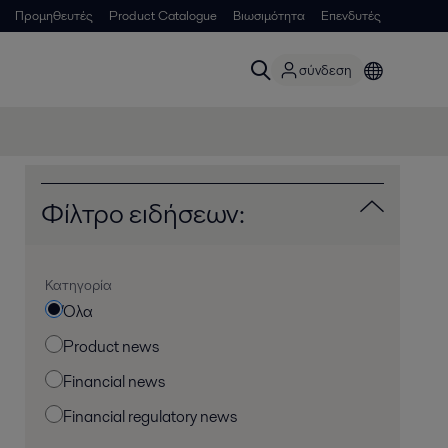
Προμηθευτές
Product Catalogue
Βιωσιμότητα
Επενδυτές
σύνδεση
Φίλτρο ειδήσεων:
Κατηγορία
Όλα
Product news
Financial news
Financial regulatory news