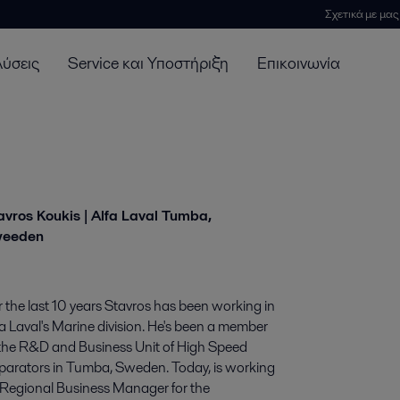
Σχετικά με μας
λύσεις
Service και Υποστήριξη
Επικοινωνία
avros Koukis | Alfa Laval Tumba,
weeden
r the last 10 years Stavros has been working in
a Laval's Marine division. He's been a member
 the R&D and Business Unit of High Speed
parators in Tumba, Sweden. Today, is working
 Regional Business Manager for the