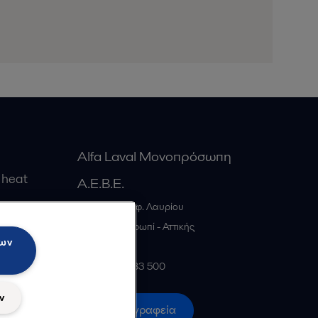
Alfa Laval Μονοπρόσωπη
 heat
Α.Ε.Β.Ε.
20ο χλμ. Λεωφ. Λαυρίου
gs
GR-19441
Κορωπί - Αττικής
των
Greece
+30 210 66 83 500
ν
Όλα τα γραφεία