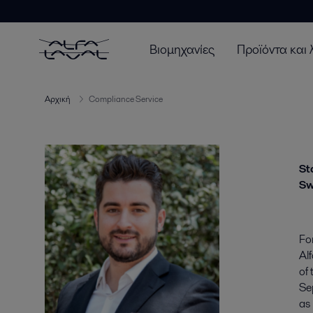
Βιομηχανίες
Προϊόντα και 
Αρχική
Compliance Service
St
S
Fo
Alf
of
Se
as