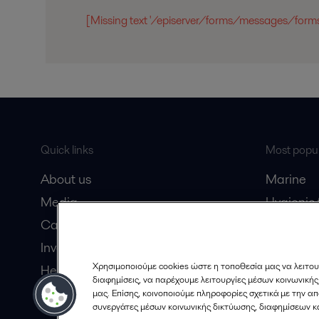
[Missing text '/episerver/forms/messages/formsu
Quick links
Most popul
About us
Marine
Media
Hygienic
Career
Marine oi
Investors
Oil and 
Χρησιμοποιούμε cookies ώστε η τοποθεσία μας να λειτου
Here magazine
Dairy pro
διαφημίσεις, να παρέχουμε λειτουργίες μέσων κοινωνική
Modern Slavery Act
μας. Επίσης, κοινοποιούμε πληροφορίες σχετικά με την 
συνεργάτες μέσων κοινωνικής δικτύωσης, διαφημίσεων κ